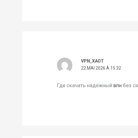
VPN_XAOT
22 MAI 2026 À 15:32
Где скачать надёжный
впн
без с