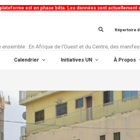
lateforme est en phase bêta. Les données sont actuellement en 
Rechercher
Répertoire d
ensemble : En Afrique de l’Ouest et du Centre, des manifest
Calendrier
Initiatives UN
À Propos