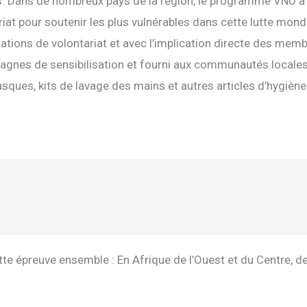
 Dans de nombreux pays de la région, le programme VNU a 
iat pour soutenir les plus vulnérables dans cette lutte mond
sations de volontariat et avec l’implication directe des me
s de sensibilisation et fourni aux communautés locales l
sques, kits de lavage des mains et autres articles d’hygiène
te épreuve ensemble : En Afrique de l’Ouest et du Centre, de