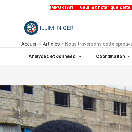
Aller
IMPORTANT : Veuillez noter que cette p
au
contenu
Accueil
Articles
Nous traversons cette épreuve 
Analyses et données
Coordination