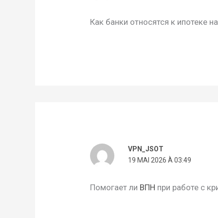
Как банки относятся к ипотеке н
VPN_JSOT
19 MAI 2026 À 03:49
Помогает ли
ВПН
при работе с к