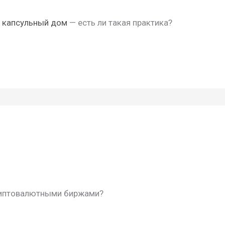
а
капсульный дом
— есть ли такая практика?
риптовалютными биржами?