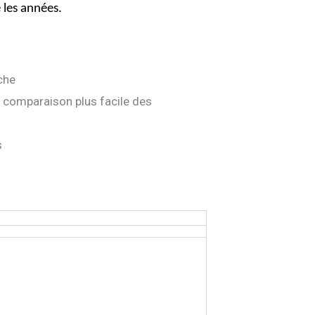
 les années.
che
e comparaison plus facile des
s