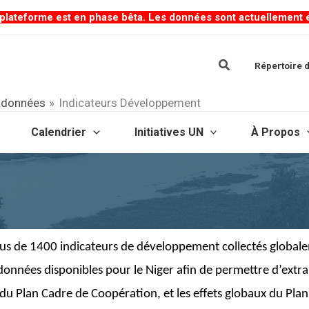
lateforme est en phase bêta. Les données sont actuellement en 
Rechercher
Répertoire d
s données
Indicateurs Développement
Calendrier
Initiatives UN
À Propos
s de 1400 indicateurs de développement collectés globale
 données
disponibles pour le Niger afin de permettre d’extra
s du Plan Cadre de Coopération, et les effets globaux du P