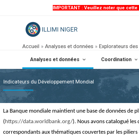
Aller
IMPORTANT : Veuillez noter que cette p
au
contenu
Accueil
Analyses et données
Explorateurs de
Analyses et données
Coordination
Indicateurs du Développement Mondial
La Banque mondiale maintient une base de données de plu
(
https://data.worldbank.org/
).
Nous avons catalogué les
correspondants aux thématiques couvertes par les pilier