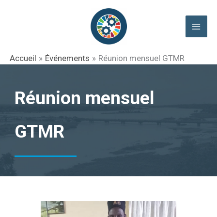
Aller
au
contenu
Accueil
Événements
Réunion mensuel GTMR
Réunion mensuel
GTMR